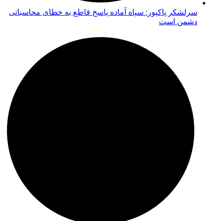
سرلشکر پاکپور: سپاه آماده پاسخ قاطع به خطای محاسباتی
دشمن است