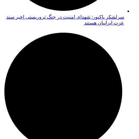
سرلشکر پاکپور: شهدای امنیت در جنگ تروریستی اخیر سند
عزت ایرانیان هستند