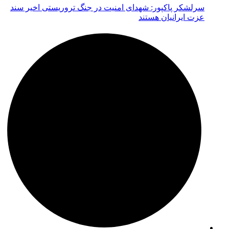
سرلشکر پاکپور: شهدای امنیت در جنگ تروریستی اخیر سند
عزت ایرانیان هستند