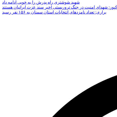
شهید شوشتری راه پدرش را به خوبی ادامه داد
پور: شهدای امنیت در جنگ تروریستی اخیر سند عزت ایرانیان هستند
براری: تعداد نامزدهای انتخابات استان سمنان به ۱۵۶ نفر رسید