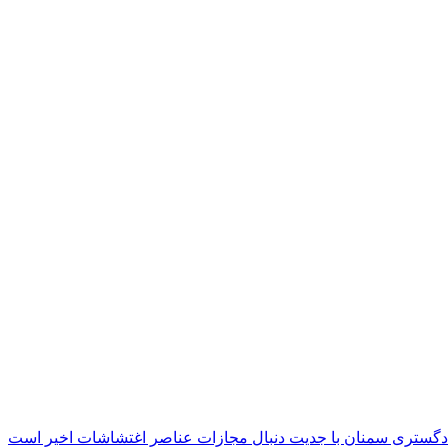
دگستری سمنان با جدیت دنبال مجازات عناصر اغتشاشات اخیر است