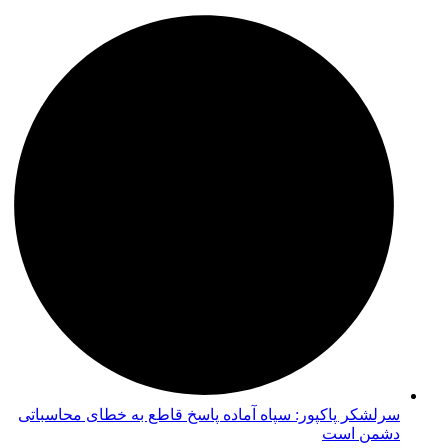
سرلشکر پاکپور: سپاه آماده پاسخ قاطع به خطای محاسباتی
دشمن است