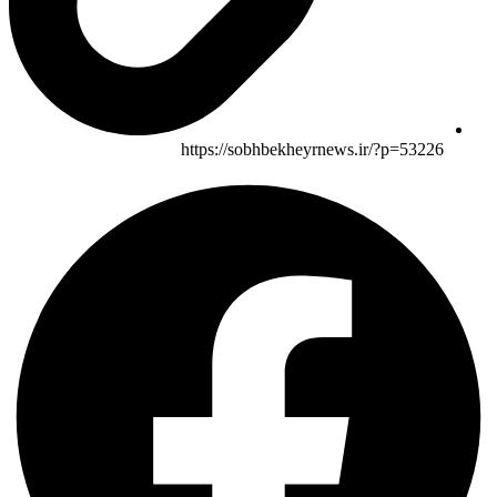
https://sobhbekheyrnews.ir/?p=53226