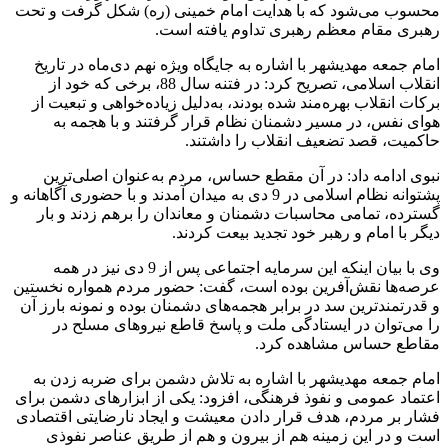
محسوب می‌شود که با هدایت امام خمینی (ره) شکل گرفت و تحت
رهبری مقام معظم رهبری تداوم یافته است.
امام جمعه مهدیشهر با اشاره به جایگاه ویژه نهم دی‌ماه در تاریخ
انقلاب اسلامی، تصریح کرد: در فتنه سال 88، برخی که خود از
برکات انقلاب بهره‌مند شده بودند، به‌دلیل زیاده‌خواهی و تبعیت از
هوای نفس، در مسیر دشمنان نظام قرار گرفتند و با هجمه به
حاکمیت، قصد تضعیف انقلاب را داشتند.
نبوی ادامه داد: در آن مقطع حساس، مردم به‌عنوان اصلی‌ترین
پشتوانه نظام اسلامی در 9 دی به میدان آمدند و با حضوری آگاهانه و
گسترده، تمامی محاسبات دشمنان و معاندان را برهم زدند و بار
دیگر با امام و رهبر خود تجدید بیعت کردند.
وی با بیان اینکه این سرمایه اجتماعی پس از 9 دی نیز در همه
عرصه‌ها نقش‌آفرین بوده است، گفت: حضور مردم همواره نخستین
و قدرتمندترین سد در برابر هجمه‌های دشمنان بوده و نمونه بارز آن
را می‌توان در ایستادگی ملت و پاسخ قاطع نیروهای مسلح در
مقاطع حساس مشاهده کرد.
امام جمعه مهدیشهر با اشاره به تلاش دشمن برای ضربه زدن به
اعتماد عمومی و نفوذ فرهنگی، افزود: یکی از ابزارهای دشمن برای
فشار بر مردم، هدف قرار دادن معیشت و ایجاد نارضایتی اقتصادی
است و در این زمینه هم از بیرون و هم از طریق عناصر نفوذی