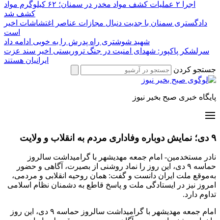
اجرا ۲ عملیات کشف مواد مخدر در سمنان؛ ۶۲ کیلوگرم مواد
کشف شد
دادگستری سمنان با جدیت دنبال مجازات عناصر اغتشاشات اخیر
است
شهید شوشتری راه پدرش را به خوبی ادامه داد
سرلشکر پاکپور: شهدای امنیت در جنگ تروریستی اخیر سند عزت
ایرانیان هستند
جستجو کردن
پایگاه خبری صبح بخیر نیوز
۹ دی؛ نمایش دوباره وفاداری مردم به انقلاب و ولایت
نادر مستخدمین- امام جمعه مهدیشهر با گرامیداشت سالروز
حماسه ۹ دی، این روز را نماد روشنی از بصیرت، آگاهی و حضور
به‌موقع ملت ایران دانست و گفت: همان روحیه انقلابی و مردمی،
امروز نیز در ایستادگی ملت و پاسخ قاطع به دشمنان نظام اسلامی
تداوم دارد.
امام جمعه مهدیشهر با گرامیداشت سالروز حماسه ۹ دی، این روز