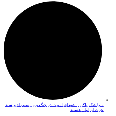
سرلشکر پاکپور: شهدای امنیت در جنگ تروریستی اخیر سند
عزت ایرانیان هستند