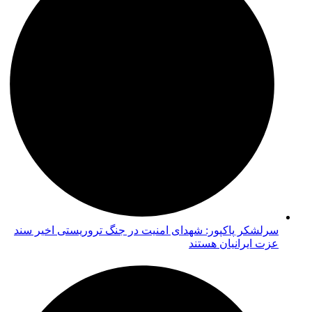
سرلشکر پاکپور: شهدای امنیت در جنگ تروریستی اخیر سند
عزت ایرانیان هستند