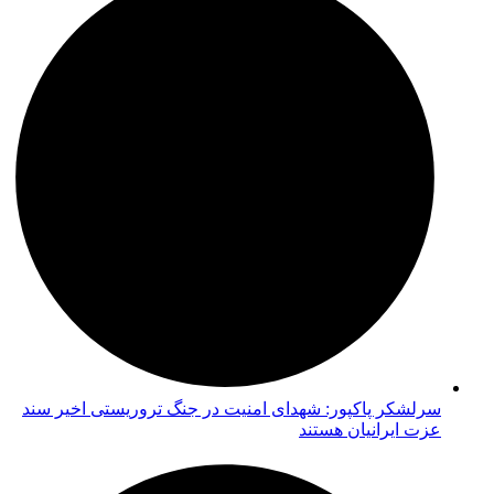
سرلشکر پاکپور: شهدای امنیت در جنگ تروریستی اخیر سند
عزت ایرانیان هستند