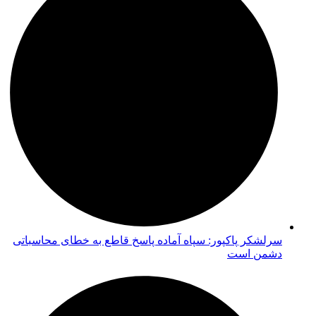
سرلشکر پاکپور: سپاه آماده پاسخ قاطع به خطای محاسباتی
دشمن است