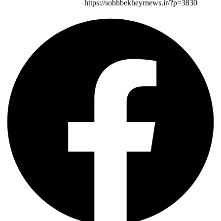
https://sobhbekheyrnews.ir/?p=3830