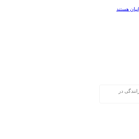
یان هستند
ن سمنان گفت: وقوع ۲ سانحه رانندگی در