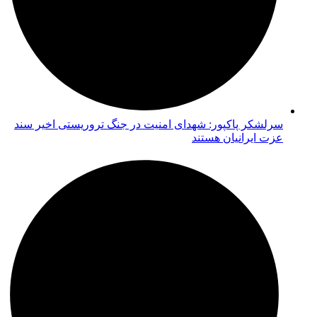
سرلشکر پاکپور: شهدای امنیت در جنگ تروریستی اخیر سند
عزت ایرانیان هستند