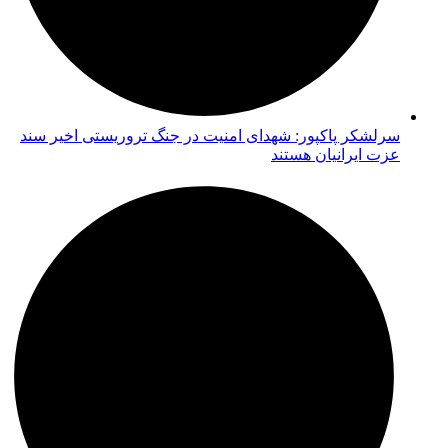
سرلشکر پاکپور: شهدای امنیت در جنگ تروریستی اخیر سند
عزت ایرانیان هستند