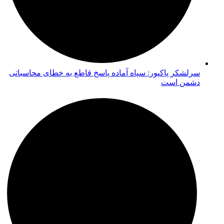
سرلشکر پاکپور: سپاه آماده پاسخ قاطع به خطای محاسباتی
دشمن است