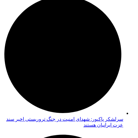
سرلشکر پاکپور: شهدای امنیت در جنگ تروریستی اخیر سند
عزت ایرانیان هستند