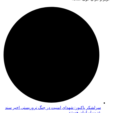
سرلشکر پاکپور: شهدای امنیت در جنگ تروریستی اخیر سند
عزت ایرانیان هستند