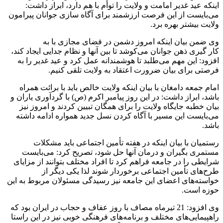
اینکه عید غدیر امامت و ولایت را توأم با هم دارد، ابراز داشت:
می‌بایست از این فرصت ارزشمند برای آگاه سازی جوانان پیرامون
ولایت بیشتر بهره برد.
وی ضمن بیان اینکه امروز دشمن در فضای مجازی با به
کار گیری ذهن جوانان می‌کوشد تا بین آنها و نظام جدایی ایجاد کند،
افزود: این مهم می‌طلبد تا هوشمندانه عمل کرد و عید غدیر را به
فرصتی برای بیان ضرورت اعتقاد به ولایت تلقی کنیم.
امام جمعه دامغان با بیان اینکه ولایت خالص باید با برائت همراه
باشد، ابراز داشت: در این روز پیامبر اکرم (ص) با گردآوری یاران و
بیان خطبه جایگاه ولایت را برای همگان تبیین کردند و امروز نیز
می‌بایست این مسیر با آگاه کردن نسل جدید همواره ادامه داشته
باشد.
رستمیان با بیان اینکه در هفته تأمین اجتماعی باید مشکلات
مستمری بگیران و درمان آنها حل شود، تصریح کرد: می‌بایست
شرایطی را در جامعه فراهم کرد تا افراد مختلف بتوانند از مزایای
طرح‌های تأمین اجتماعی برخوردار شوند لذا یکی دیگر از
خواسته‌های اعضای این جامعه نیز رسیدگی مسئولان مربوط به این
حوزه است.
وی افزود: 21 تیرماه مصاف با روز عفاف و حجاب در ایران بود که
راهپیمایی‌های مختلف و برنامه‌های فرهنگی خوبی نیز در این راستا