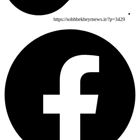
https://sobhbekheyrnews.ir/?p=3429