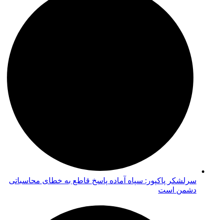
سرلشکر پاکپور: سپاه آماده پاسخ قاطع به خطای محاسباتی
دشمن است