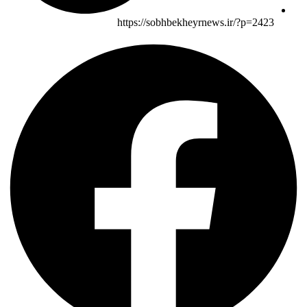
https://sobhbekheyrnews.ir/?p=2423