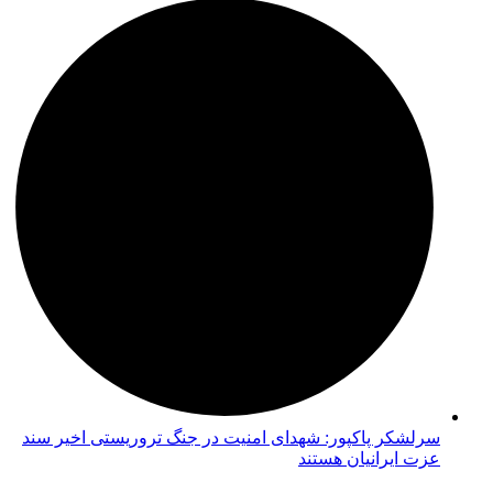
سرلشکر پاکپور: شهدای امنیت در جنگ تروریستی اخیر سند
عزت ایرانیان هستند