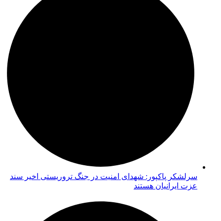
سرلشکر پاکپور: شهدای امنیت در جنگ تروریستی اخیر سند
عزت ایرانیان هستند