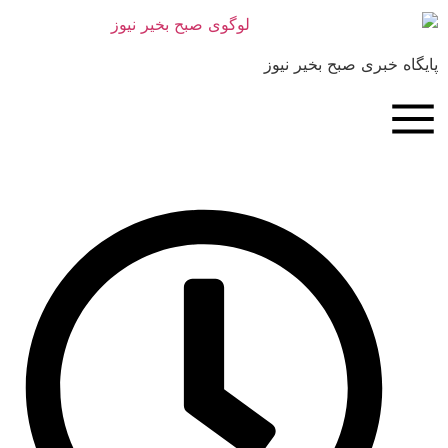
بری صبح بخیر نیوز