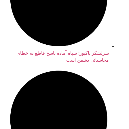
سرلشکر پاکپور: سپاه آماده پاسخ قاطع به خطای
محاسباتی دشمن است