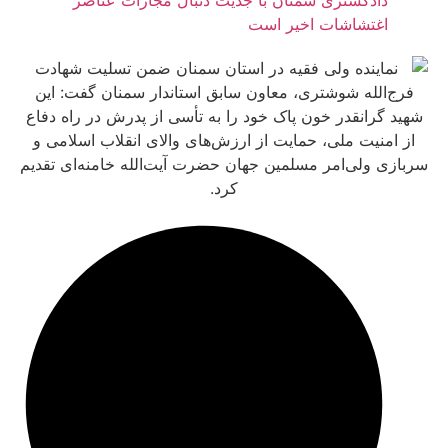
غتشاشات اخیر است