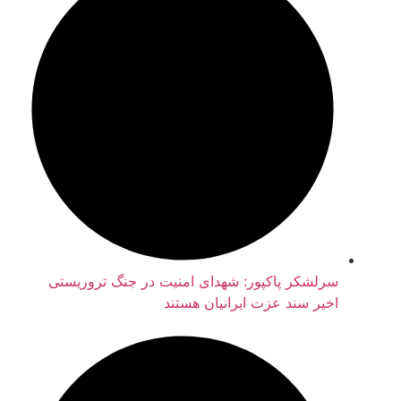
سرلشکر پاکپور: شهدای امنیت در جنگ تروریستی
اخیر سند عزت ایرانیان هستند