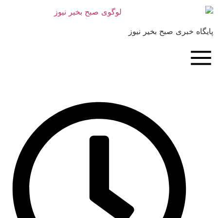
بری صبح بخیر نیوز