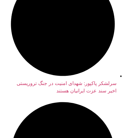
سرلشکر پاکپور: شهدای امنیت در جنگ تروریستی
اخیر سند عزت ایرانیان هستند