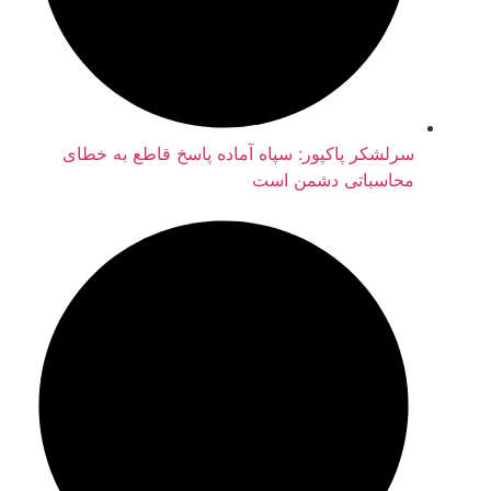
سرلشکر پاکپور: سپاه آماده پاسخ قاطع به خطای
محاسباتی دشمن است