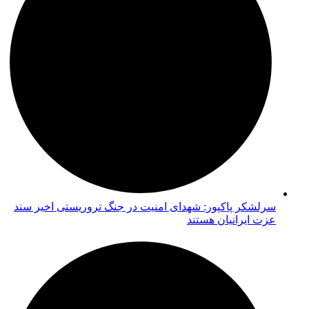
سرلشکر پاکپور: شهدای امنیت در جنگ تروریستی اخیر سند
عزت ایرانیان هستند