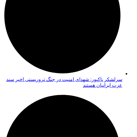
سرلشکر پاکپور: شهدای امنیت در جنگ تروریستی اخیر سند
عزت ایرانیان هستند