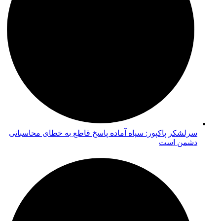
سرلشکر پاکپور: سپاه آماده پاسخ قاطع به خطای محاسباتی
دشمن است