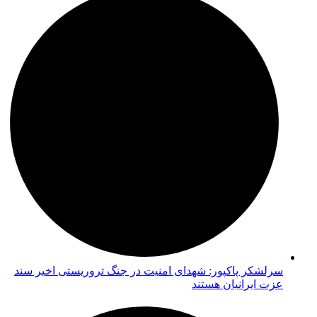
سرلشکر پاکپور: شهدای امنیت در جنگ تروریستی اخیر سند
عزت ایرانیان هستند