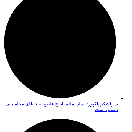
سرلشکر پاکپور: سپاه آماده پاسخ قاطع به خطای محاسباتی
دشمن است