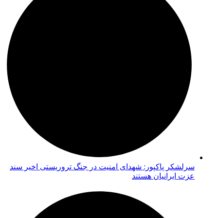
سرلشکر پاکپور: شهدای امنیت در جنگ تروریستی اخیر سند
عزت ایرانیان هستند