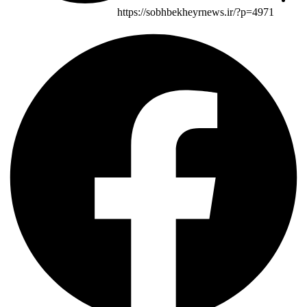
https://sobhbekheyrnews.ir/?p=4971