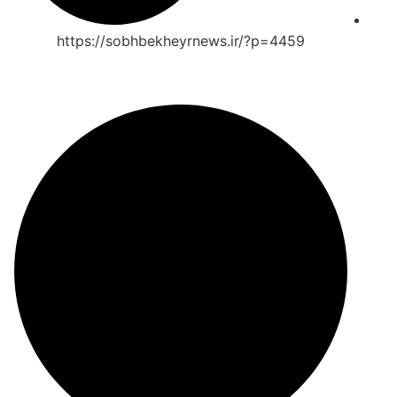
https://sobhbekheyrnews.ir/?p=4459