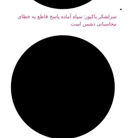
سرلشکر پاکپور: سپاه آماده پاسخ قاطع به خطای
محاسباتی دشمن است