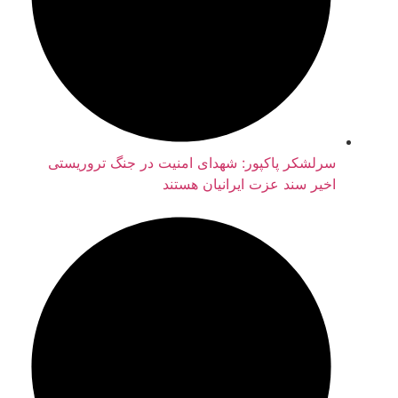
سرلشکر پاکپور: شهدای امنیت در جنگ تروریستی
اخیر سند عزت ایرانیان هستند