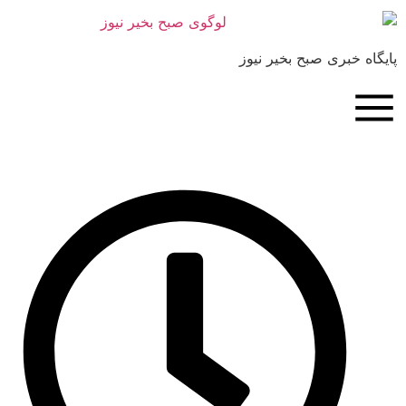
بری صبح بخیر نیوز