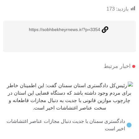
د:
173
https://sobhbekheyrnews.ir/?p=3354
 مرتبط
گستری سمنان با جدیت دنبال مجازات عناصر اغتشاشات
ر است