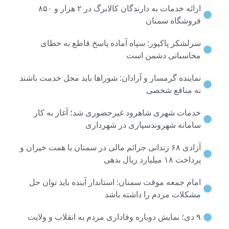
ارائه خدمات به دارندگان کالابرگ در ۲ هزار و ۸۵۰
روشگاه سمنان
رلشکر پاکپور: سپاه آماده پاسخ قاطع به خطای
حاسباتی دشمن است
اینده گرمسار و آرادان: شوراها باید محل خدمت باشند
ه منافع شخصی
دمات شهری شاهرود غیرحضوری شد؛ آغاز به کار
امانه شهروندسپاری در شهرداری
آزادی ۶۸ زندانی جرائم مالی در سمنان با همت خیران و
خت ۱۸ میلیارد ریال بدهی
ام جمعه موقت سمنان: استاندار آینده باید توان حل
شکلات مردم را داشته باشد
اب و ولایت