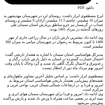
دانلود PDF
ایرج مصطفوی ابراز داشت: روستای لرد در شهرستان مهدیشهر به
میزان 16 میلیمتر، چاشم 11.5 میلیمتر، آرادان 9 میلیمتر و روستای
چنداب در گرمسار نیز جزو مناطق پربارش استان سمنان طی
روزهای گذشته در مرداد 1401 بودند.
وی ادامه داد: بیشترین بارش باران در سال زراعی جاری از مهر
1400 تا کنون مربوط به رضوان در شهرستان میامی به میزان 360
میلیمتر است.
مدیرکل هواشناسی استان سمنان با اشاره به هشدار نارنجی گفت:
احتمال خسارت گسترده در استان به دلیل بارش باران، رگبار و
رعدوبرق و احتمال تگرگ،گاهی باد شدید و گرد وخاک تا پایان وقت
امروز نهم مرداد ماه دور از انتظار نیست.
مصطفوی ابراز داشت: بر اساس تحلیل آخرین تصاویر ماهواره‌ای و
نقشه‌های پیش‌یابی، هشدار نارنجی هواشناسی استان مربوط به
امروز و فردا و در ارتفاعات شمالی،شمال غربی، نواحی غربی و
مرکزی است.
وی ادامه داد: امروز و فردا برای شهرستان سمنان هوای ابری و
نیمه ابری در بعضی ساعت همراه با وزش باد شدید و بارش پراکنده
پیش‌بینی می‌شود.