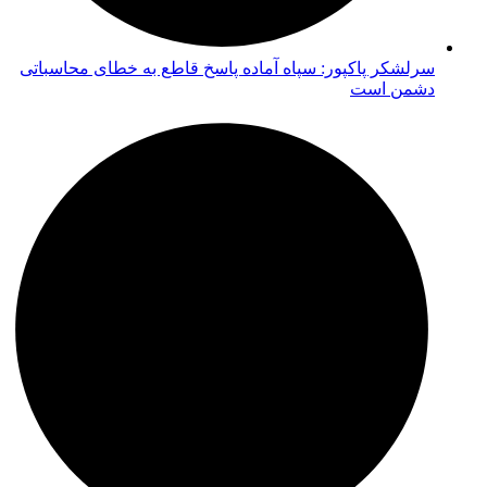
سرلشکر پاکپور: سپاه آماده پاسخ قاطع به خطای محاسباتی
دشمن است