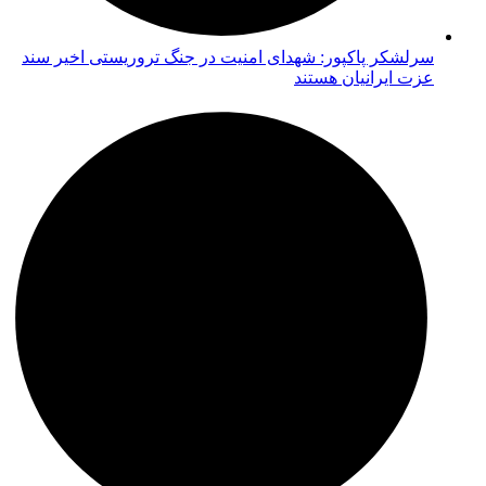
سرلشکر پاکپور: شهدای امنیت در جنگ تروریستی اخیر سند
عزت ایرانیان هستند