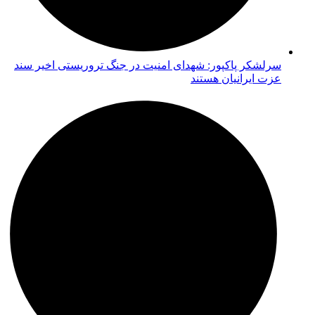
سرلشکر پاکپور: شهدای امنیت در جنگ تروریستی اخیر سند
عزت ایرانیان هستند