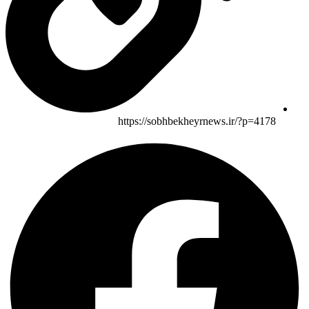
https://sobhbekheyrnews.ir/?p=4178