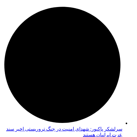
سرلشکر پاکپور: شهدای امنیت در جنگ تروریستی اخیر سند
عزت ایرانیان هستند