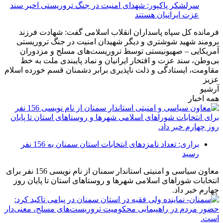
سرلشکر پاکپور: شهدای امنیت در جنگ تروریستی اخیر سند
عزت ایرانیان هستند
فرمانده کل سپاه پاسداران انقلاب اسلامی گفت: شهادت فرزند
برومند شهید شوشتری و دیگر شهیدان امنیت در جنگ تروریستی
آمریکایی – صهیونیستی توسط تروریست‌های مسلح و مزدوران
بی‌وطن، سند عزت و افتخار ایرانیان و نماد پایبندی ملت به خط
مقاومت، ایستادگی و ذلت ناپذیری برابر دشمنان قسم خورده اسلام
عزیز
آرشیو
همه اخبار
براری: تعداد نامزدهای انتخابات استان سمنان به 156 نفر
رسید
معاون سیاسی و امنیتی استاندار سمنان از نام نویسی 156 نفر برای
انتخابات شوراهای اسلامی شهرها و روستاهای استان تا پایان روز
چهارم خبر داد.