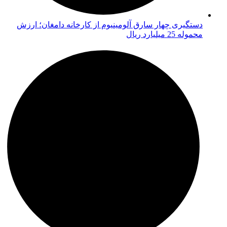
دستگیری چهار سارق آلومینیوم از کارخانه دامغان؛ ارزش
محموله 25 میلیارد ریال